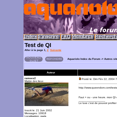
Test de QI
Aller à la page
1
,
2
Suivante
Aquariolo Index du Forum
->
Autres si
Auteur
ramses2
Posté le: Dim Fév 22, 2004 
Maitre des lieux
http://www.queendom.com/tests_f
Faut + ou - une heure. mon QI
_________________
Le luxe c'est de pouvoir profite
Inscrit le: 21 Juin 2002
Messages: 10918
Localisation: paris