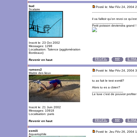
bud
Posté le: Mar Fév 24, 2004 
Scalaire
il va fallioir qu'on revoi ce qu'e
_________________
Petit poisson deviendra grand !
Inscrit le: 23 Oct 2002
Messages: 1298
Localisation: Talence (agglomération
Bordeaux)
Revenir en haut
ramses2
Posté le: Mar Fév 24, 2004 
Maitre des lieux
tu as fait le test exmili?
Alors tu es a cbien?
_________________
Le luxe c'est de pouvoir profite
Inscrit le: 21 Juin 2002
Messages: 10918
Localisation: paris
Revenir en haut
exmili
Posté le: Jeu Fév 26, 2004 
Aquariophile