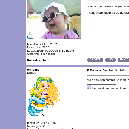
non mais je pense que j'aurai l
_________________
Il vaut mieux mourrir que de disp
Inscrit le: 21 Aoû 2002
Messages: 7090
Localisation: TOULOUSE 31 Haute-
Garonne (pour Joelle)
Revenir en haut
christine
Posté le: Jeu Fév 26, 2004 
Discus
oui c pas trop compliqué je trou
_________________
J'adore répondre. je répon
Inscrit le: 03 Fév 2003
Messages: 6157