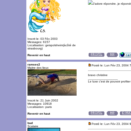
J'adore répondre. je répon
Inscrit le: 03 Fév 2003
Messages: 6157
Localisation: geispolsheim(àcôté de
strasbourg)
Revenir en haut
ramses2
Posté le: Lun Fév 23, 2004 
Maitre des lieux
bravo christine
_________________
Le luxe c'est de pouvoir profite
Inscrit le: 21 Juin 2002
Messages: 10918
Localisation: paris
Revenir en haut
bud
Posté le: Lun Fév 23, 2004 
Scalaire