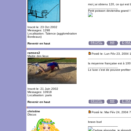
moi j ai obtenu 120, ce qui est 
_________________
Petit poisson deviendra grand !
Inscrit le: 23 Oct 2002
Messages: 1298
Localisation: Talence (agglomération
Bordeaux)
Revenir en haut
ramses2
Posté le: Lun Fév 23, 2004 
Maitre des lieux
la moyenne française est à 100
_________________
Le luxe c'est de pouvoir profite
Inscrit le: 21 Juin 2002
Messages: 10918
Localisation: paris
Revenir en haut
christine
Posté le: Mar Fév 24, 2004 
Discus
bravo bud
_________________
J'adore répondre. je répon