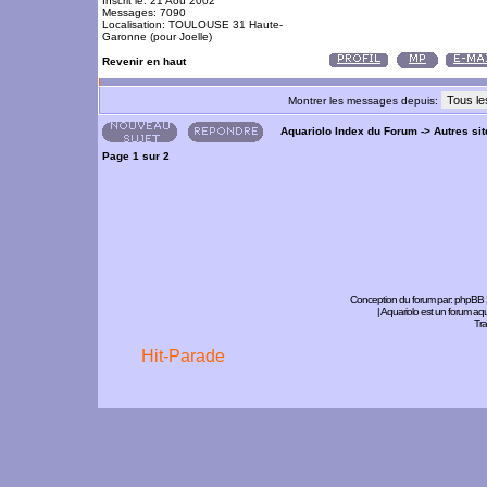
Inscrit le: 21 Aoû 2002
Messages: 7090
Localisation: TOULOUSE 31 Haute-
Garonne (pour Joelle)
Revenir en haut
Montrer les messages depuis:
Aquariolo Index du Forum
->
Autres si
Page
1
sur
2
Conception du forum par:
phpBB
| Aquariolo est un forum a
Tra