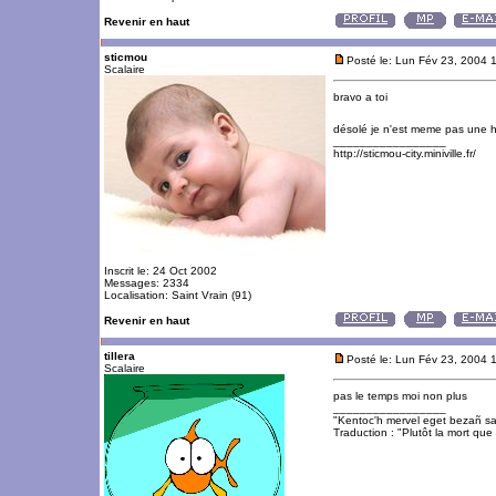
Revenir en haut
sticmou
Posté le: Lun Fév 23, 2004 
Scalaire
bravo a toi
désolé je n'est meme pas une 
_________________
http://sticmou-city.miniville.fr/
Inscrit le: 24 Oct 2002
Messages: 2334
Localisation: Saint Vrain (91)
Revenir en haut
tillera
Posté le: Lun Fév 23, 2004 
Scalaire
pas le temps moi non plus
_________________
"Kentoc'h mervel eget bezañ sa
Traduction : "Plutôt la mort que 