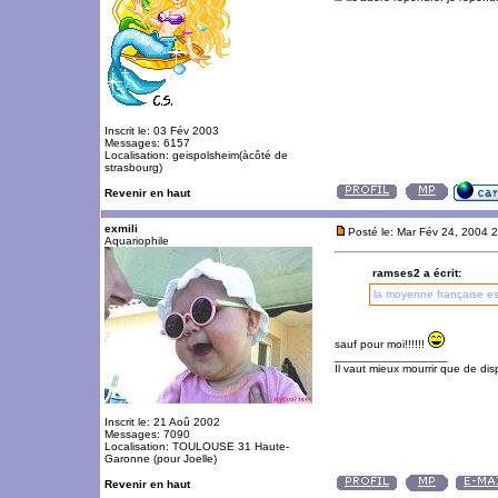
Inscrit le: 03 Fév 2003
Messages: 6157
Localisation: geispolsheim(àcôté de
strasbourg)
Revenir en haut
exmili
Posté le: Mar Fév 24, 2004 
Aquariophile
ramses2 a écrit:
la moyenne française es
sauf pour moi!!!!!!
_________________
Il vaut mieux mourrir que de disp
Inscrit le: 21 Aoû 2002
Messages: 7090
Localisation: TOULOUSE 31 Haute-
Garonne (pour Joelle)
Revenir en haut