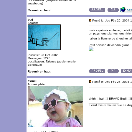
Localisation: geispolsheim(àcôté de
strasbourg)
Revenir en haut
bud
Posté le: Jeu Fév 26, 2004 
Scalaire
moi ce qui m'a embeter, c etait l
un pays, une plantes, une rivie
j ai eu la flemme de chercher, al
_________________
Petit poisson deviendra grand !
Inscrit le: 23 Oct 2002
Messages: 1298
Localisation: Talence (agglomération
Bordeaux)
Revenir en haut
exmili
Posté le: Jeu Fév 26, 2004 
Aquariophile
ahhh!!! bah!!!! BRAVO Bud!!!!!!!!
_________________
Il vaut mieux mourrir que de disp