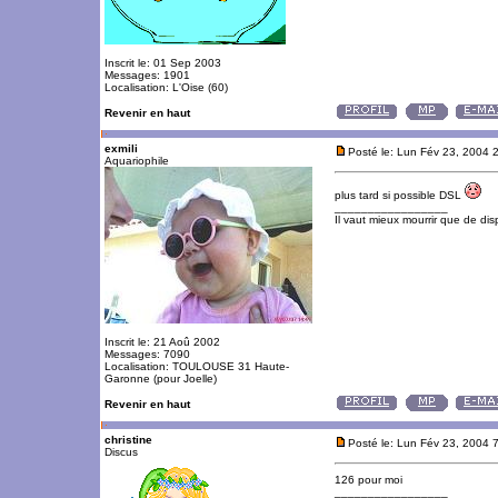
Inscrit le: 01 Sep 2003
Messages: 1901
Localisation: L'Oise (60)
Revenir en haut
exmili
Posté le: Lun Fév 23, 2004 
Aquariophile
plus tard si possible DSL
_________________
Il vaut mieux mourrir que de disp
Inscrit le: 21 Aoû 2002
Messages: 7090
Localisation: TOULOUSE 31 Haute-
Garonne (pour Joelle)
Revenir en haut
christine
Posté le: Lun Fév 23, 2004 
Discus
126 pour moi
_________________