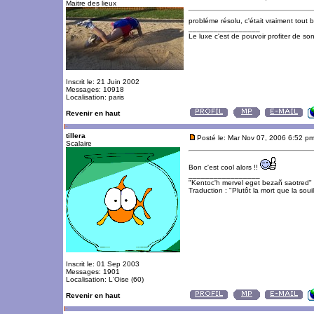
Maitre des lieux
probléme résolu, c'était vraiment tout 
_________________
Le luxe c'est de pouvoir profiter de so
Inscrit le: 21 Juin 2002
Messages: 10918
Localisation: paris
Revenir en haut
tillera
Posté le: Mar Nov 07, 2006 6:52 p
Scalaire
Bon c'est cool alors !!
_________________
"Kentoc'h mervel eget bezañ saotred"
Traduction : "Plutôt la mort que la souil
Inscrit le: 01 Sep 2003
Messages: 1901
Localisation: L'Oise (60)
Revenir en haut