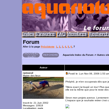
Forum
Aller à la page
Précédente
1
,
2
,
3
,
4
,
5
,
6
,
7
Aquariolo Index du Forum
->
Autres si
Auteur
ramses2
Posté le: Lun Nov 06, 2006 1:53 a
Maitre des lieux
Phéphé, je m'en occuperais dès que j
Tillera exact j'ai loupé un truc! Plus que
elle est la même que pour le reste des 
Sinon mon projets avence. Lentement
L'espace que je souhaite retirer c'est ce
Inscrit le: 21 Juin 2002
Messages: 10918
Localisation: paris