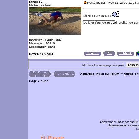
ramses2
Posté le: Sam Nov 11, 2006 11:23 
Maitre des lieux
Merci pour ton aide
_________________
Le luxe c'est de pouvoir profiter de so
Inscrit le: 21 Juin 2002
Messages: 10918
Localisation: paris
Revenir en haut
Montrer les messages depuis:
Aquariolo Index du Forum
->
Autres si
Page
7
sur
7
Conception du forum par:
phpBB
| Aquariolo est un forum a
Tra