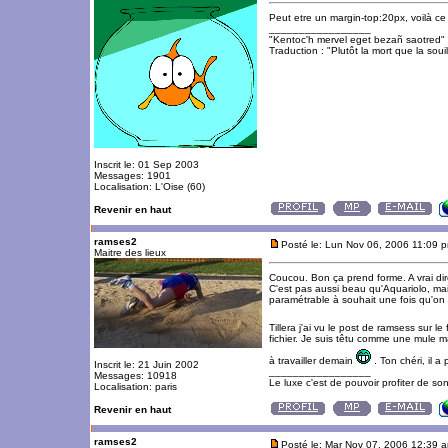
Peut etre un margin-top:20px, voilà ce 
_________________
"Kentoc'h mervel eget bezañ saotred"
Traduction : "Plutôt la mort que la souil
Inscrit le: 01 Sep 2003
Messages: 1901
Localisation: L'Oise (60)
Revenir en haut
ramses2
Posté le: Lun Nov 06, 2006 11:09 
Maitre des lieux
Coucou. Bon ça prend forme. A vrai dire, 
C'est pas aussi beau qu'Aquariolo, mai
paramétrable à souhait une fois qu'on 
Tillera j'ai vu le post de ramsess sur l
fichier. Je suis têtu comme une mule 
à travailler demain
. Ton chéri, il 
Inscrit le: 21 Juin 2002
_________________
Messages: 10918
Le luxe c'est de pouvoir profiter de so
Localisation: paris
Revenir en haut
ramses2
Posté le: Mar Nov 07, 2006 12:39 