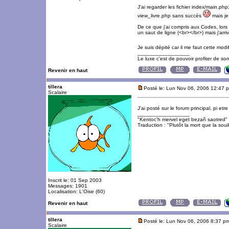
J'ai regarder les fichier index/main.p
view_livre.php sans succès
mais je
De ce que j'ai compris aux Codes, lor
un saut de ligne (<br></br>) mais j'arri
Je suis dépité car il me faut cette mo
_________________
Le luxe c'est de pouvoir profiter de so
Revenir en haut
tillera
Posté le: Lun Nov 06, 2006 12:47 
Scalaire
J'ai posté sur le forum principal, pi etr
_________________
"Kentoc'h mervel eget bezañ saotred"
Traduction : "Plutôt la mort que la souil
Inscrit le: 01 Sep 2003
Messages: 1901
Localisation: L'Oise (60)
Revenir en haut
tillera
Posté le: Lun Nov 06, 2006 8:37 p
Scalaire