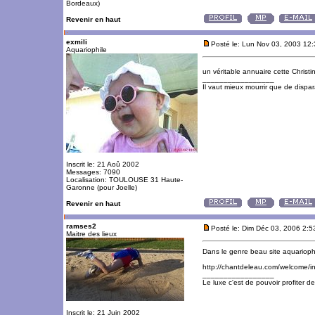
Bordeaux)
Revenir en haut
exmili
Posté le: Lun Nov 03, 2003 12
Aquariophile
un véritable annuaire cette Christi
_________________
Il vaut mieux mourrir que de dispara
Inscrit le: 21 Aoû 2002
Messages: 7090
Localisation: TOULOUSE 31 Haute-
Garonne (pour Joelle)
Revenir en haut
ramses2
Posté le: Dim Déc 03, 2006 2:
Maitre des lieux
Dans le genre beau site aquariophile 
http://chantdeleau.com/welcome/i
_________________
Le luxe c'est de pouvoir profiter 
Inscrit le: 21 Juin 2002