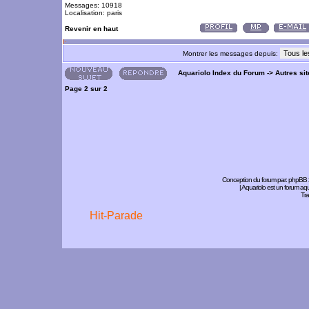
Messages: 10918
Localisation: paris
Revenir en haut
Montrer les messages depuis:
Aquariolo Index du Forum
->
Autres si
Page
2
sur
2
Conception du forum par:
phpBB
| Aquariolo est un forum a
Tra