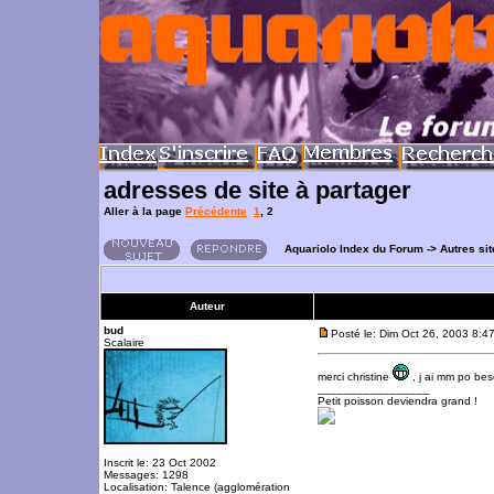
adresses de site à partager
Aller à la page
Précédente
1
,
2
Aquariolo Index du Forum
->
Autres si
Auteur
bud
Posté le: Dim Oct 26, 2003 8:4
Scalaire
merci christine
, j ai mm po bes
_________________
Petit poisson deviendra grand !
Inscrit le: 23 Oct 2002
Messages: 1298
Localisation: Talence (agglomération