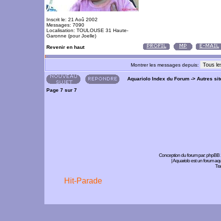
Inscrit le: 21 Aoû 2002
Messages: 7090
Localisation: TOULOUSE 31 Haute-
Garonne (pour Joelle)
Revenir en haut
Montrer les messages depuis:
Aquariolo Index du Forum
->
Autres si
Page
7
sur
7
Conception du forum par:
phpBB
| Aquariolo est un forum a
Tra