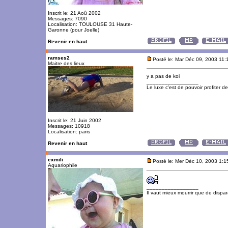
Inscrit le: 21 Aoû 2002
Messages: 7090
Localisation: TOULOUSE 31 Haute-
Garonne (pour Joelle)
Revenir en haut
ramses2
Posté le: Mar Déc 09, 2003 11
Maitre des lieux
y a pas de koi
_________________
Le luxe c'est de pouvoir profiter 
Inscrit le: 21 Juin 2002
Messages: 10918
Localisation: paris
Revenir en haut
exmili
Posté le: Mer Déc 10, 2003 1:
Aquariophile
_________________
Il vaut mieux mourrir que de dispara