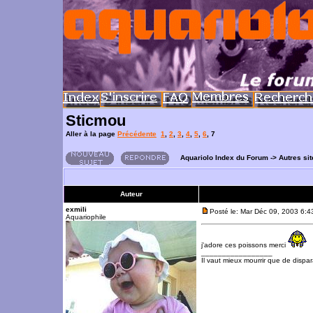
Sticmou
Aller à la page
Précédente
1
,
2
,
3
,
4
,
5
,
6
,
7
Aquariolo Index du Forum
->
Autres si
Auteur
exmili
Posté le: Mar Déc 09, 2003 6:
Aquariophile
j'adore ces poissons merci
_________________
Il vaut mieux mourrir que de dispara