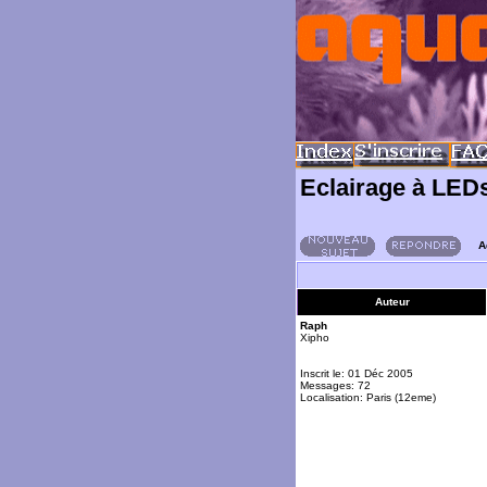
Eclairage à LED
A
Auteur
Raph
Xipho
Inscrit le: 01 Déc 2005
Messages: 72
Localisation: Paris (12eme)