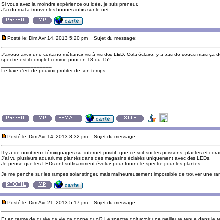
Si vous avez la moindre expérience ou idée, je suis preneur.
J'ai du mal à trouver les bonnes infos sur le net.
Posté le: Dim Avr 14, 2013 5:20 pm
Sujet du message:
J'avoue avoir une certaine méfiance vis à vis des LED. Cela éclaire, y a pas de soucis mais ça 
spectre est-il complet comme pour un T8 ou T5?
_________________
Le luxe c'est de pouvoir profiter de son temps
Posté le: Dim Avr 14, 2013 8:32 pm
Sujet du message:
Il y a de nombreux témoignages sur internet positif, que ce soit sur les poissons, plantes et cora
J'ai vu plusieurs aquariums plantés dans des magasins éclairés uniquement avec des LEDs.
Je pense que les LEDs ont suffisamment évolué pour fournir le spectre pour les plantes.
Je me penche sur les rampes solar stinger, mais malheureusement impossible de trouver une ra
Posté le: Dim Avr 21, 2013 5:17 pm
Sujet du message:
Et en terme de durée de vie ça donne quoi? Le spectre doit avoir une meilleure tenue dans le