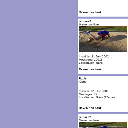
Revenir en haut
ramses2
Maitre des lieux
Inscrit le: 21 Juin 2002
Messages: 10918
Localisation: paris
Revenir en haut
Raph
Xipho
Inscrit le: 01 Déc 2005
Messages: 72
Localisation: Paris (12eme)
Revenir en haut
ramses2
Maitre des lieux