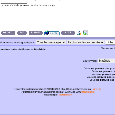
_________________
Le luxe c'est de pouvoir profiter de son temps
Montrer les messages depuis:
Toutes les
quariolo Index du Forum
->
Matériels
Sauter vers:
Vous
ne pouvez pas
post
Vous
ne pouvez p
Vous
ne pouvez p
Vous
ne pouvez pas
su
Vous
ne pouvez pas
Conception du forum par:
phpBB
2.0.18 © 2005 phpBB Group | Thème crée par
Pigne.net
| Aquariolo est un forum aquariophile crée par H.Ben Ayed-2003
lagalaxie.com
Traduction par :
phpBB-fr.com