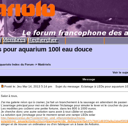
s pour aquarium 100l eau douce
quariolo Index du Forum
->
Matériels
Voir le suj
Message
Posté le: Jeu Mar 14, 2013 5:14 pm
Sujet du message: Eclairage à LEDs pour aquarium 1
Salut à tous,
J'ai ma galerie néon qui à cramer, j'ai fait un branchement à la sauvage en attendant de passer
L'avantage principal pour moi est de dimmer l'éclairage pour simuler le lever et le coucher du jour
Les modèles pro coûtent une petite fortune, dans les 800 à 1000 euros.
Je cherche donc une autre solution sans avoir à tout câbler et souder.
La solution que j'envisage pour le moment serait une rampe LEDs solar
http://www.econlux.de/?content=tier_und_pflanzenbeleuchtung-
solarstinger_aquarienbeleuchtung&language=de_de&aurora=fa447c7fd41d93f3fa9a1bbef080
stinger et de trouver un ordinateur ou d'en fabriquer un à base de Arduino.