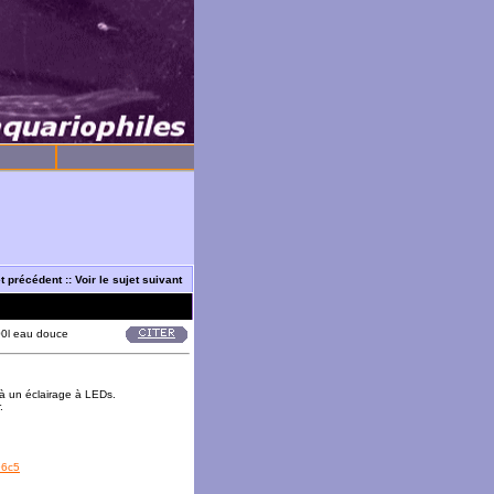
et précédent
::
Voir le sujet suivant
00l eau douce
 à un éclairage à LEDs.
.
96c5