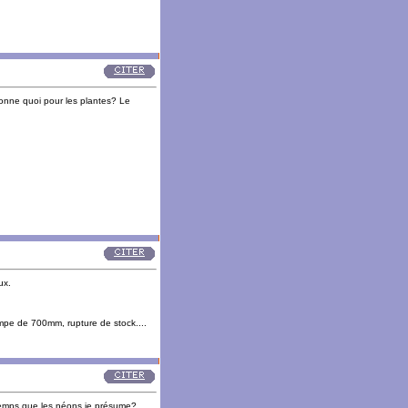
donne quoi pour les plantes? Le
ux.
mpe de 700mm, rupture de stock....
 temps que les néons je présume?