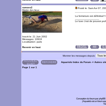
ramses2
Posté le: Sam Avr 07, 2
Maitre des lieux
La fermeture est définitive!!
_________________
Le luxe c'est de pouvoir pro
Inscrit le: 21 Juin 2002
Messages: 10918
Localisation: paris
Revenir en haut
Montrer les messages depuis:
Aquariolo Index du Forum
->
Autres si
Page
1
sur
1
Conception du forum par:
phpBB
| Aquariolo est un forum a
Tra