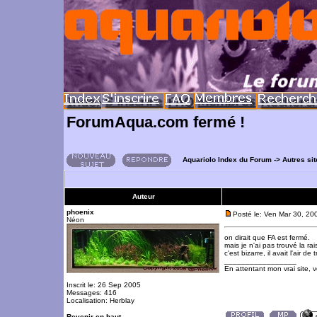
ForumAqua.com fermé !
Aquariolo Index du Forum
->
Autres si
Auteur
phoenix
Posté le: Ven Mar 30, 20
Néon
on dirait que FA est fermé.
mais je n'ai pas trouvé la ra
c'est bizarre, il avait l'air d
_________________
En attentant mon vrai site, 
Inscrit le: 26 Sep 2005
Messages: 416
Localisation: Herblay
Revenir en haut