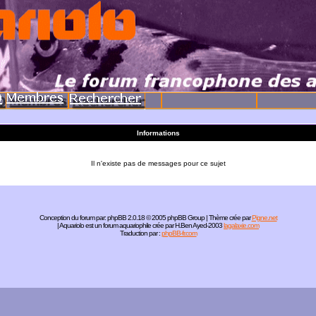
Informations
Il n'existe pas de messages pour ce sujet
Conception du forum par:
phpBB
2.0.18 © 2005 phpBB Group | Thème crée par
Pigne.net
| Aquariolo est un forum aquariophile crée par H.Ben Ayed-2003
lagalaxie.com
Traduction par :
phpBB-fr.com