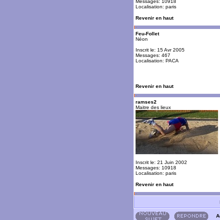
Messages: 10918
Localisation: paris
Revenir en haut
Feu-Follet
Néon
Inscrit le: 15 Avr 2005
Messages: 467
Localisation: PACA
Revenir en haut
ramses2
Maitre des lieux
Inscrit le: 21 Juin 2002
Messages: 10918
Localisation: paris
Revenir en haut
A