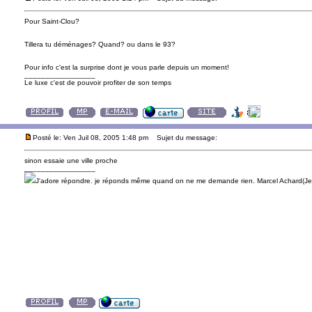
Pour Saint-Clou?
Tillera tu déménages? Quand? ou dans le 93?
Pour info c'est la surprise dont je vous parle depuis un moment!
_________________
Le luxe c'est de pouvoir profiter de son temps
Posté le: Ven Juil 08, 2005 1:48 pm
Sujet du message:
sinon essaie une ville proche
_________________
J'adore répondre. je réponds même quand on ne me demande rien. Marcel Achard(Jea