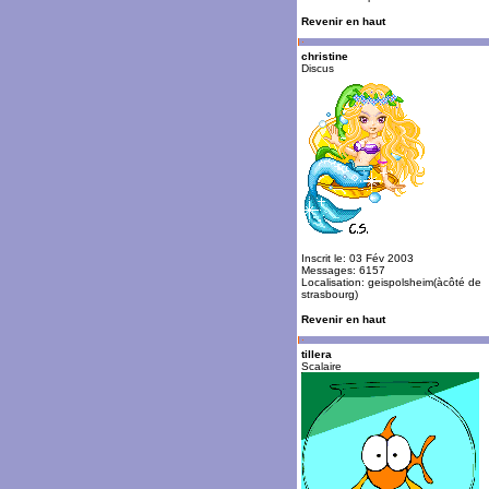
Revenir en haut
christine
Discus
Inscrit le: 03 Fév 2003
Messages: 6157
Localisation: geispolsheim(àcôté de
strasbourg)
Revenir en haut
tillera
Scalaire