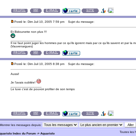
Posté le: Dim Juil 10, 2005 7:59 pm
Sujet du message:
Et Bidounette non plus !!!
_________________
Il ne faut point juger les hommes par ce qu'ils igorent mais par ce qu'ils savent et par la m
(Vauvenargues)
Posté le: Dim Juil 10, 2005 8:38 pm
Sujet du message:
Aussi!
Je l'avais oubliée!
_________________
Le luxe c'est de pouvoir profiter de son temps
Montrer les messages depuis:
Toutes les
quariolo Index du Forum
->
Aquariolo