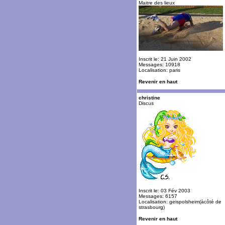
Maitre des lieux
Inscrit le: 21 Juin 2002
Messages: 10918
Localisation: paris
Revenir en haut
christine
Discus
Inscrit le: 03 Fév 2003
Messages: 6157
Localisation: geispolsheim(àcôté de
strasbourg)
Revenir en haut