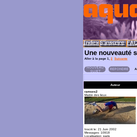
Une nouveauté s
Aller à la page
1
,
2
Suivante
A
Auteur
ramses2
Maitre des lieux
Inscrit le: 21 Juin 2002
Messages: 10918
Localisation: paris