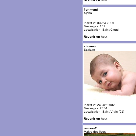
florimond
Xipho
Inscrit le: 03 Avr 2005
Messages: 152
Localisation: Saint-Cloud
Revenir en haut
sticmou
Scalaire
Inscrit le: 24 Oct 2002
Messages: 2334
Localisation: Saint Vrain (91)
Revenir en haut
ramses2
Maitre des lieux