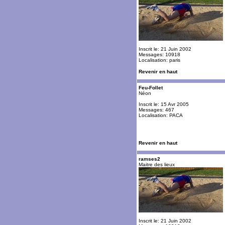
Inscrit le: 21 Juin 2002
Messages: 10918
Localisation: paris
Revenir en haut
Feu-Follet
Néon
Inscrit le: 15 Avr 2005
Messages: 467
Localisation: PACA
Revenir en haut
ramses2
Maitre des lieux
Inscrit le: 21 Juin 2002