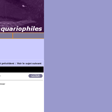
et précédent
::
Voir le sujet suivant
o
onner