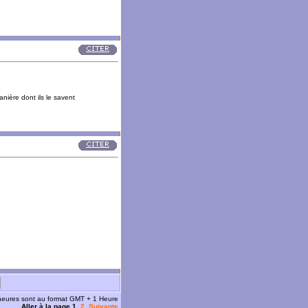
anière dont ils le savent
 heures sont au format GMT + 1 Heure
Aller à la page
1
,
2
Suivante