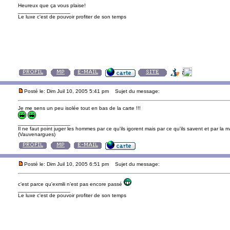
Heureux que ça vous plaise!
_________________
Le luxe c'est de pouvoir profiter de son temps
Posté le: Dim Juil 10, 2005 5:41 pm
Sujet du message:
Je me sens un peu isolée tout en bas de la carte !!!
_________________
Il ne faut point juger les hommes par ce qu'ils igorent mais par ce qu'ils savent et par la m
(Vauvenargues)
Posté le: Dim Juil 10, 2005 6:51 pm
Sujet du message:
c'est parce qu'exmili n'est pas encore passé
_________________
Le luxe c'est de pouvoir profiter de son temps