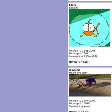
tillera
Scalaire
Inscrit le: 01 Sep 2003
Messages: 1901
Localisation: L'Oise (60)
Revenir en haut
ramses2
Maitre des lieux
Inscrit le: 21 Juin 2002
Messages: 10918
Localisation: paris
Revenir en haut