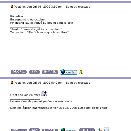
Posté le: Ven Juil 08, 2005 3:10 pm
Sujet du message:
Pierrefitte ...
En septembre ou octobre ...
Fin quand j'aurai trouvé du boulot dans le coin
_________________
"Kentoc'h mervel eget bezañ saotred"
Traduction : "Plutôt la mort que la souillure"
Posté le: Ven Juil 08, 2005 8:49 pm
Sujet du message:
C'est pas loin en effet
_________________
Le luxe c'est de pouvoir profiter de son temps
Dernière édition par ramses2 le Ven Juil 08, 2005 11:54 pm; édité 1 fois