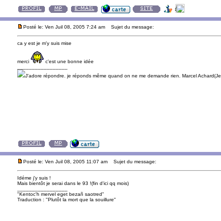
Posté le: Ven Juil 08, 2005 7:24 am
Sujet du message:
ca y est je m'y suis mise
merci
c'est une bonne idée
_________________
J'adore répondre. je réponds même quand on ne me demande rien. Marcel Achard(Jea
Posté le: Ven Juil 08, 2005 11:07 am
Sujet du message:
Idéme j'y suis !
Mais bientôt je serai dans le 93 !(fin d'ici qq mois)
_________________
"Kentoc'h mervel eget bezañ saotred"
Traduction : "Plutôt la mort que la souillure"