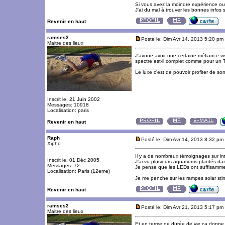
Si vous avez la moindre expérience ou 
J'ai du mal à trouver les bonnes infos s
Revenir en haut
ramses2
Posté le: Dim Avr 14, 2013 5:20 pm
Maitre des lieux
J'avoue avoir une certaine méfiance vi
spectre est-il complet comme pour un
_________________
Le luxe c'est de pouvoir profiter de so
Inscrit le: 21 Juin 2002
Messages: 10918
Localisation: paris
Revenir en haut
Raph
Posté le: Dim Avr 14, 2013 8:32 pm
Xipho
Il y a de nombreux témoignages sur inte
Inscrit le: 01 Déc 2005
J'ai vu plusieurs aquariums plantés 
Messages: 72
Je pense que les LEDs ont suffisamment
Localisation: Paris (12eme)
Je me penche sur les rampes solar sti
Revenir en haut
ramses2
Posté le: Dim Avr 21, 2013 5:17 pm
Maitre des lieux
Et en terme de durée de vie ça donne 