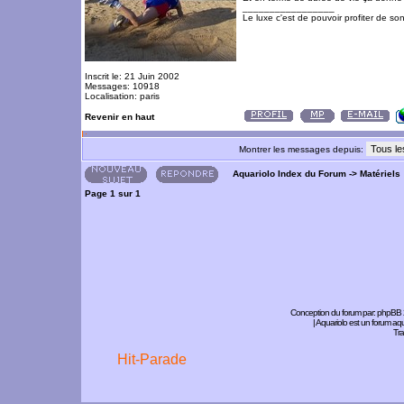
_________________
Le luxe c'est de pouvoir profiter de so
Inscrit le: 21 Juin 2002
Messages: 10918
Localisation: paris
Revenir en haut
Montrer les messages depuis:
Aquariolo Index du Forum
->
Matériels
Page
1
sur
1
Conception du forum par:
phpBB
| Aquariolo est un forum a
Tra