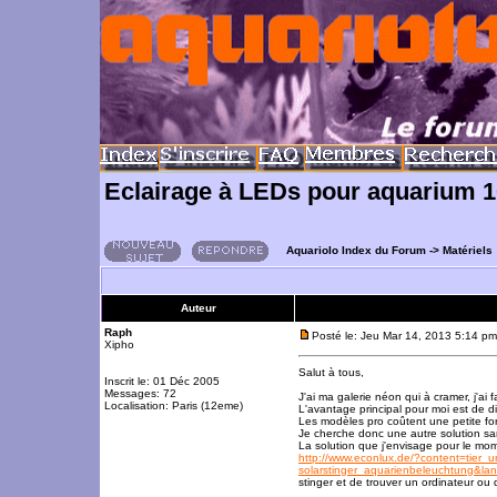
Eclairage à LEDs pour aquarium 1
Aquariolo Index du Forum
->
Matériels
Auteur
Raph
Posté le: Jeu Mar 14, 2013 5:14 pm
Xipho
Salut à tous,
Inscrit le: 01 Déc 2005
Messages: 72
J'ai ma galerie néon qui à cramer, j'a
Localisation: Paris (12eme)
L'avantage principal pour moi est de di
Les modèles pro coûtent une petite fo
Je cherche donc une autre solution san
La solution que j'envisage pour le mo
http://www.econlux.de/?content=tier_
solarstinger_aquarienbeleuchtung&
stinger et de trouver un ordinateur ou