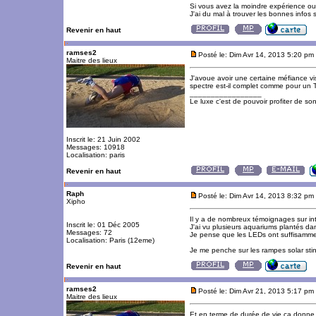
Si vous avez la moindre expérience ou 
J'ai du mal à trouver les bonnes infos s
Revenir en haut
ramses2
Posté le: Dim Avr 14, 2013 5:20 pm
Maitre des lieux
J'avoue avoir une certaine méfiance vi
spectre est-il complet comme pour un
_________________
Le luxe c'est de pouvoir profiter de so
Inscrit le: 21 Juin 2002
Messages: 10918
Localisation: paris
Revenir en haut
Raph
Posté le: Dim Avr 14, 2013 8:32 pm
Xipho
Il y a de nombreux témoignages sur inte
Inscrit le: 01 Déc 2005
J'ai vu plusieurs aquariums plantés 
Messages: 72
Je pense que les LEDs ont suffisamment
Localisation: Paris (12eme)
Je me penche sur les rampes solar sti
Revenir en haut
ramses2
Posté le: Dim Avr 21, 2013 5:17 pm
Maitre des lieux
Et en terme de durée de vie ça donne 