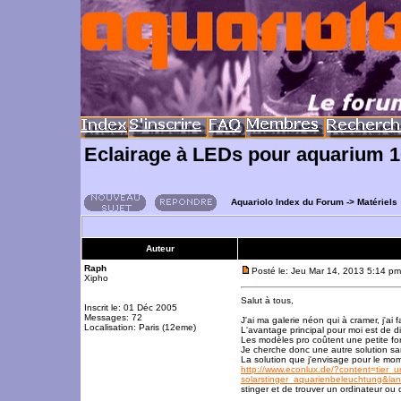
Eclairage à LEDs pour aquarium 1
Aquariolo Index du Forum
->
Matériels
Auteur
Raph
Posté le: Jeu Mar 14, 2013 5:14 pm
Xipho
Salut à tous,
Inscrit le: 01 Déc 2005
Messages: 72
J'ai ma galerie néon qui à cramer, j'a
Localisation: Paris (12eme)
L'avantage principal pour moi est de di
Les modèles pro coûtent une petite fo
Je cherche donc une autre solution san
La solution que j'envisage pour le mo
http://www.econlux.de/?content=tier_
solarstinger_aquarienbeleuchtung&
stinger et de trouver un ordinateur ou