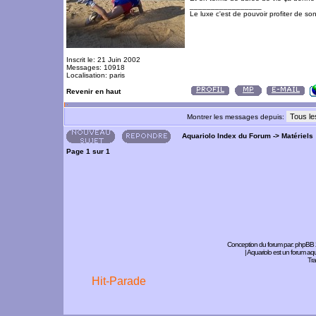
_________________
Le luxe c'est de pouvoir profiter de so
Inscrit le: 21 Juin 2002
Messages: 10918
Localisation: paris
Revenir en haut
Montrer les messages depuis:
Aquariolo Index du Forum
->
Matériels
Page
1
sur
1
Conception du forum par:
phpBB
| Aquariolo est un forum a
Tra