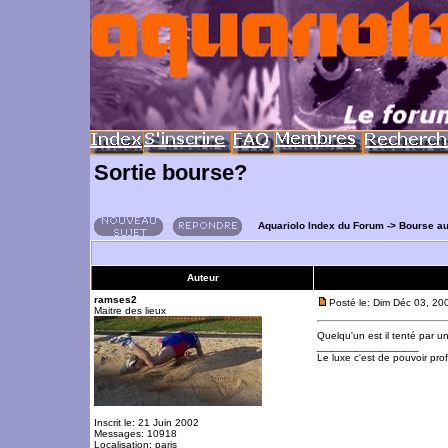
Sortie bourse?
Aquariolo Index du Forum
->
Bourse a
Auteur
ramses2
Posté le: Dim Déc 03, 20
Maitre des lieux
Quelqu'un est il tenté par 
_________________
Le luxe c'est de pouvoir pro
Inscrit le: 21 Juin 2002
Messages: 10918
Localisation: paris