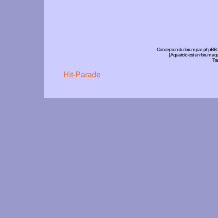
Conception du forum par:
phpBB
| Aquariolo est un forum a
Tra