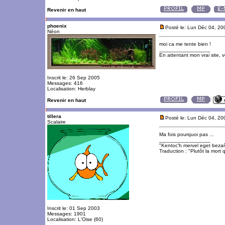
Revenir en haut
phoenix
Posté le: Lun Déc 04, 2
Néon
moi ca me tente bien !
_________________
En attentant mon vrai site, 
Inscrit le: 26 Sep 2005
Messages: 416
Localisation: Herblay
Revenir en haut
tillera
Posté le: Lun Déc 04, 2
Scalaire
Ma fois pourquoi pas ...
_________________
"Kentoc'h mervel eget beza
Traduction : "Plutôt la mort q
Inscrit le: 01 Sep 2003
Messages: 1901
Localisation: L'Oise (60)