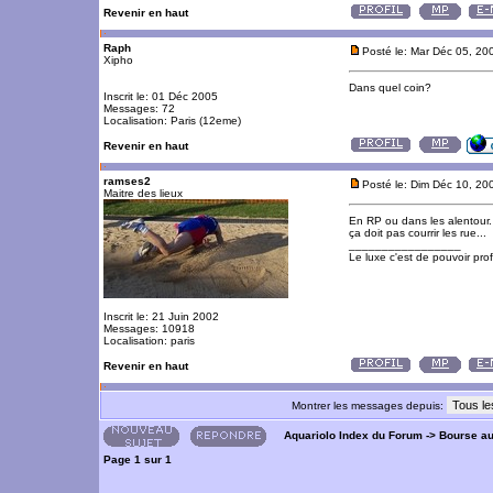
Revenir en haut
Raph
Posté le: Mar Déc 05, 20
Xipho
Dans quel coin?
Inscrit le: 01 Déc 2005
Messages: 72
Localisation: Paris (12eme)
Revenir en haut
ramses2
Posté le: Dim Déc 10, 20
Maitre des lieux
En RP ou dans les alentour. 
ça doit pas courrir les rue...
_________________
Le luxe c'est de pouvoir pro
Inscrit le: 21 Juin 2002
Messages: 10918
Localisation: paris
Revenir en haut
Montrer les messages depuis:
Aquariolo Index du Forum
->
Bourse a
Page
1
sur
1