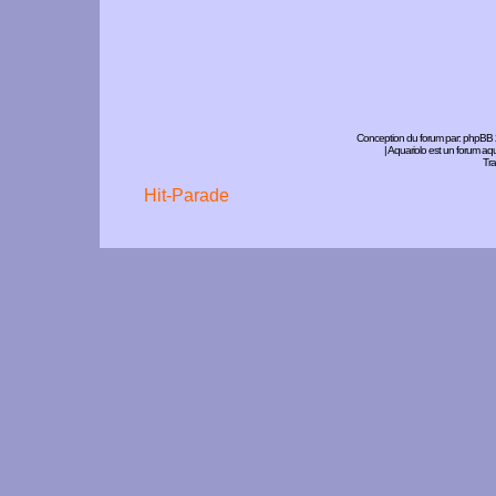
Conception du forum par:
phpBB
| Aquariolo est un forum a
Tra