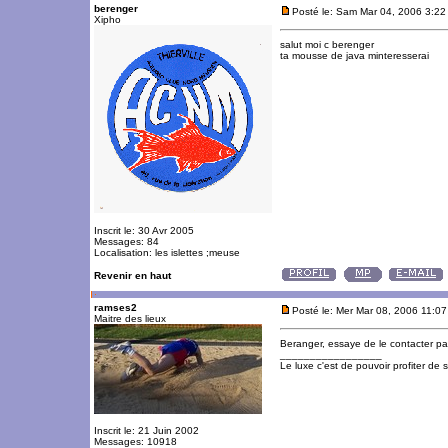
berenger
Posté le: Sam Mar 04, 2006 3:22
Xipho
salut moi c berenger
ta mousse de java minteresserai
Inscrit le: 30 Avr 2005
Messages: 84
Localisation: les islettes ;meuse
Revenir en haut
ramses2
Posté le: Mer Mar 08, 2006 11:0
Maitre des lieux
Beranger, essaye de le contacter par 
_________________
Le luxe c'est de pouvoir profiter de
Inscrit le: 21 Juin 2002
Messages: 10918