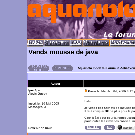
Vends mousse de java
Aquariolo Index du Forum
->
Achat/Ve
Auteur
lpnc3po
Posté le: Mer Jan 04, 2006 8:12
Alevin Guppy
Salut
Inscrit le: 19 Mai 2005
Messages: 3
Je vends des sachets de mousse d
Il faut compter 3€ de plus pour le po
C'est idéal pour pour la reproduction
pour toutes les crevettes caridina, n
Revenir en haut