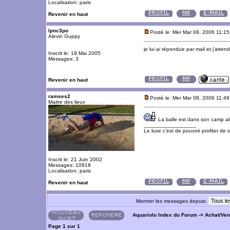
Localisation: paris
Revenir en haut
lpnc3po
Posté le: Mer Mar 08, 2006 11:1
Alevin Guppy
je lui ai répondue par mail et j'atten
Inscrit le: 19 Mai 2005
Messages: 3
Revenir en haut
ramses2
Posté le: Mer Mar 08, 2006 11:4
Maitre des lieux
La balle est dans son camp alo
_________________
Le luxe c'est de pouvoir profiter de
Inscrit le: 21 Juin 2002
Messages: 10918
Localisation: paris
Revenir en haut
Montrer les messages depuis:
Aquariolo Index du Forum
->
Achat/Ve
Page
1
sur
1