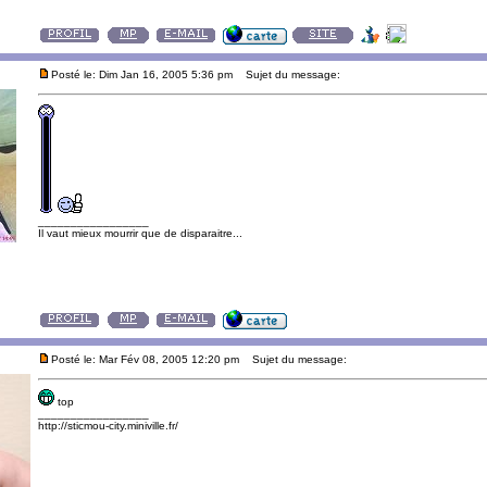
Posté le: Dim Jan 16, 2005 5:36 pm
Sujet du message:
_________________
Il vaut mieux mourrir que de disparaitre...
Posté le: Mar Fév 08, 2005 12:20 pm
Sujet du message:
top
_________________
http://sticmou-city.miniville.fr/