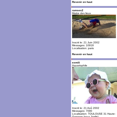
Revenir en haut
ramses2
Maitre des lieux
Inscrit le: 21 Juin 2002
Messages: 10918
Localisation: paris
Revenir en haut
exmili
Aquariophile
Inscrit le: 21 Aoû 2002
Messages: 7090
Localisation: TOULOUSE 31 Haute-
Garonne (pour Joelle)