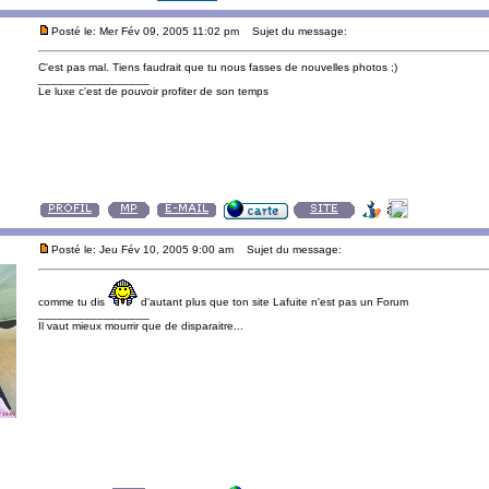
Posté le: Mer Fév 09, 2005 11:02 pm
Sujet du message:
C'est pas mal. Tiens faudrait que tu nous fasses de nouvelles photos ;)
_________________
Le luxe c'est de pouvoir profiter de son temps
Posté le: Jeu Fév 10, 2005 9:00 am
Sujet du message:
comme tu dis
d'autant plus que ton site Lafuite n'est pas un Forum
_________________
Il vaut mieux mourrir que de disparaitre...