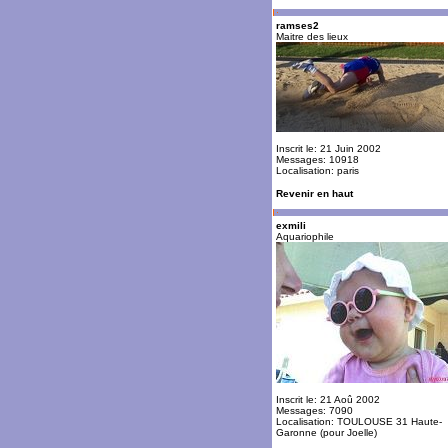
ramses2
Maitre des lieux
Inscrit le: 21 Juin 2002
Messages: 10918
Localisation: paris
Revenir en haut
exmili
Aquariophile
Inscrit le: 21 Aoû 2002
Messages: 7090
Localisation: TOULOUSE 31 Haute-
Garonne (pour Joelle)