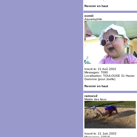
Revenir en haut
exmili
Aquariophile
Inscrit le: 21 Aoû 2002
Messages: 7090
Localisation: TOULOUSE 31 Haute-
Garonne (pour Joelle)
Revenir en haut
ramses2
Maitre des lieux
Inscrit le: 21 Juin 2002
Messages: 10918