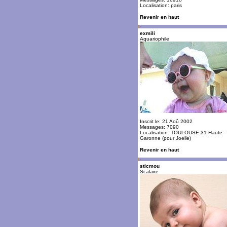
Localisation: paris
Revenir en haut
exmili
Aquariophile
Inscrit le: 21 Aoû 2002
Messages: 7090
Localisation: TOULOUSE 31 Haute-
Garonne (pour Joelle)
Revenir en haut
sticmou
Scalaire