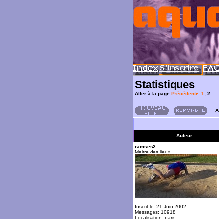
Statistiques
Aller à la page
Précédente
1
,
2
A
Auteur
ramses2
Maitre des lieux
Inscrit le: 21 Juin 2002
Messages: 10918
Localisation: paris