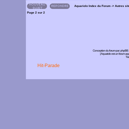
Aquariolo Index du Forum
->
Autres si
Page
2
sur
2
Conception du forum par:
phpBB
| Aquariolo est un forum a
Tra