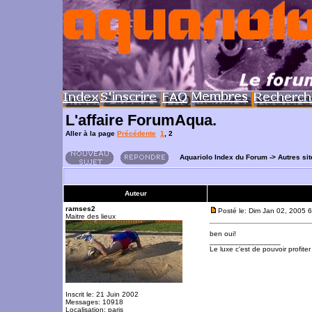
L'affaire ForumAqua.
Aller à la page
Précédente
1
,
2
Aquariolo Index du Forum
->
Autres si
Auteur
ramses2
Posté le: Dim Jan 02, 2005 
Maitre des lieux
ben oui!
_________________
Le luxe c'est de pouvoir profite
Inscrit le: 21 Juin 2002
Messages: 10918
Localisation: paris