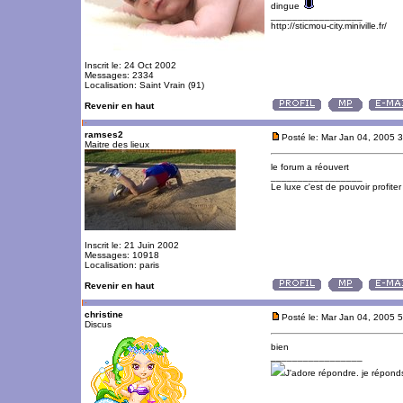
dingue
_________________
http://sticmou-city.miniville.fr/
Inscrit le: 24 Oct 2002
Messages: 2334
Localisation: Saint Vrain (91)
Revenir en haut
ramses2
Posté le: Mar Jan 04, 2005 
Maitre des lieux
le forum a réouvert
_________________
Le luxe c'est de pouvoir profite
Inscrit le: 21 Juin 2002
Messages: 10918
Localisation: paris
Revenir en haut
christine
Posté le: Mar Jan 04, 2005 
Discus
bien
_________________
J'adore répondre. je répon