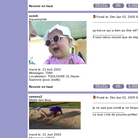
Revenir en haut
exmili
Posté le: Dim Jan 02, 2005 
Aquariophile
qu'est-ce qui a bien pu être di
_________________
Il vaut mieux mourrir que de disp
Inscrit le: 21 Aoû 2002
Messages: 7090
Localisation: TOULOUSE 31 Haute-
Garonne (pour Joelle)
Revenir en haut
ramses2
Posté le: Dim Jan 02, 2005 
Maitre des lieux
je ne sais pas exmili je ne freq
_________________
Le luxe c'est de pouvoir profite
Inscrit le: 21 Juin 2002
Messages: 10918