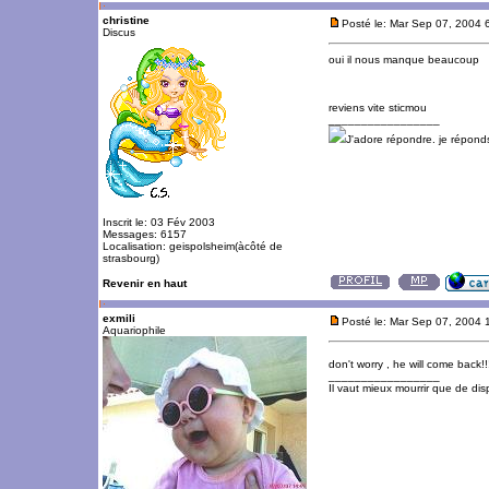
christine
Posté le: Mar Sep 07, 2004 
Discus
oui il nous manque beaucoup
reviens vite sticmou
_________________
J'adore répondre. je répon
Inscrit le: 03 Fév 2003
Messages: 6157
Localisation: geispolsheim(àcôté de
strasbourg)
Revenir en haut
exmili
Posté le: Mar Sep 07, 2004 
Aquariophile
don't worry , he will come back!!
_________________
Il vaut mieux mourrir que de disp