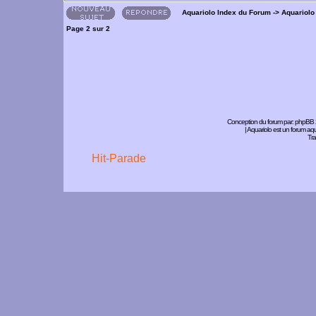
Aquariolo Index du Forum
->
Aquariolo
Page
2
sur
2
Conception du forum par:
phpBB
| Aquariolo est un forum a
Tra