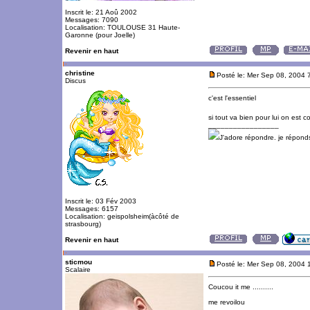
Inscrit le: 21 Aoû 2002
Messages: 7090
Localisation: TOULOUSE 31 Haute-
Garonne (pour Joelle)
Revenir en haut
christine
Posté le: Mer Sep 08, 2004 
Discus
c'est l'essentiel
si tout va bien pour lui on est 
_________________
J'adore répondre. je répon
Inscrit le: 03 Fév 2003
Messages: 6157
Localisation: geispolsheim(àcôté de
strasbourg)
Revenir en haut
sticmou
Posté le: Mer Sep 08, 2004 
Scalaire
Coucou it me ..........
me revoilou