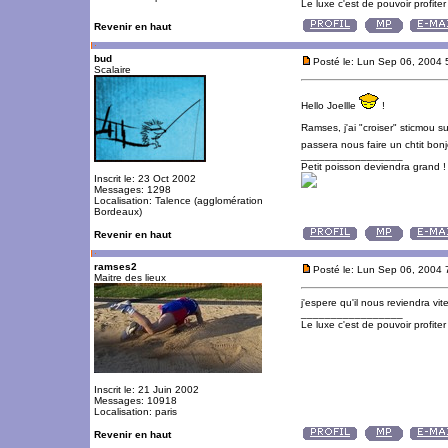
Le luxe c'est de pouvoir profite
Revenir en haut
bud
Posté le: Lun Sep 06, 2004 
Scalaire
Hello Joellle
!
Ramses, j'ai "croiser" sticmou sur
passera nous faire un chtit bon
_________________
Petit poisson deviendra grand !
Inscrit le: 23 Oct 2002
Messages: 1298
Localisation: Talence (agglomération
Bordeaux)
Revenir en haut
ramses2
Posté le: Lun Sep 06, 2004 
Maitre des lieux
j'espere qu'il nous reviendra vite
_________________
Le luxe c'est de pouvoir profite
Inscrit le: 21 Juin 2002
Messages: 10918
Localisation: paris
Revenir en haut