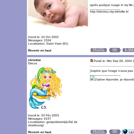
aprés quelque nuage in my life 
_________________
http://sticmou-city.miniville.fr/
Inscrit le: 24 Oct 2002
Messages: 2334
Localisation: Saint Vrain (91)
Revenir en haut
christine
Posté le: Mer Sep 08, 2004 
Discus
j'espère que l'orage n'aura pas 
_________________
J'adore répondre. je répon
Inscrit le: 03 Fév 2003
Messages: 6157
Localisation: geispolsheim(àcôté de
strasbourg)
Revenir en haut