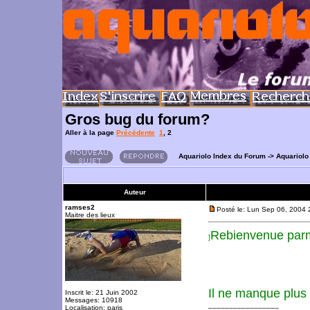
Gros bug du forum?
Aller à la page
Précédente
1
,
2
Aquariolo Index du Forum
->
Aquariolo
Auteur
ramses2
Posté le: Lun Sep 06, 2004 
Maitre des lieux
Rebienvenue parm
]
Il ne manque plus
Inscrit le: 21 Juin 2002
Messages: 10918
_________________
Localisation: paris