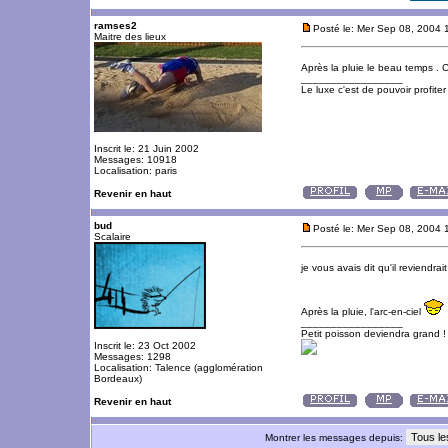
ramses2
Posté le: Mer Sep 08, 2004 
Maitre des lieux
Après la pluie le beau temps .
_________________
Le luxe c'est de pouvoir profite
Inscrit le: 21 Juin 2002
Messages: 10918
Localisation: paris
Revenir en haut
bud
Posté le: Mer Sep 08, 2004 
Scalaire
je vous avais dit qu'il reviendrai
Après la pluie, l'arc-en-ciel
_________________
Petit poisson deviendra grand !
Inscrit le: 23 Oct 2002
Messages: 1298
Localisation: Talence (agglomération
Bordeaux)
Revenir en haut
Montrer les messages depuis: