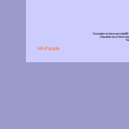
Conception du forum par:
phpBB
| Aquariolo est un forum a
Tra