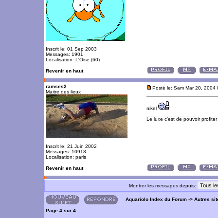
Inscrit le: 01 Sep 2003
Messages: 1901
Localisation: L'Oise (60)
Revenir en haut
ramses2
Posté le: Sam Mar 20, 2004
Maitre des lieux
nikel
_________________
Le luxe c'est de pouvoir profite
Inscrit le: 21 Juin 2002
Messages: 10918
Localisation: paris
Revenir en haut
Montrer les messages depuis:
Aquariolo Index du Forum
->
Autres si
Page
4
sur
4