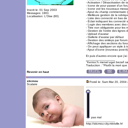
- Activation / Désactivation de 
- Icone de pour passer d'un fo
- Icone voir les nouveaux mess
Inscrit le: 01 Sep 2003
- Ajout du champ commentaire (o
Messages: 1901
- Meilleure gestion de la rubri
Localisation: L'Oise (60)
- Liste des connecté en bas de
- Eclair indiquant les connecté 
- Login des membres avec des 
- Titre non obligatoire pour les
- Gestion de l'ordre des lignes d
- Upload d'avatar
- Gallerie d'avatar par défaut
- Gestion des smileys par forum
- Affichage des sections du foru
- On peut appliquer un style à 
- Ajout d'icone (nouveau post-it
Et puis d'autres encore que j'ai 
_________________
"Kentoc'h mervel eget bezañ sa
Traduction : "Plutôt la mort que 
Revenir en haut
sticmou
Posté le: Sam Mar 20, 2004
Scalaire
pas mal
_________________
http://sticmou-city.miniville.fr/