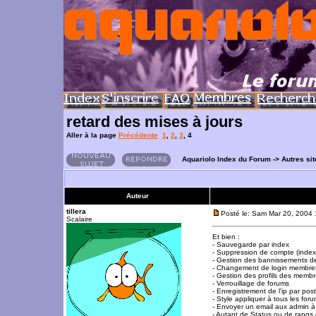
retard des mises à jours
Aller à la page
Précédente
1
,
2
,
3
,
4
Aquariolo Index du Forum
->
Autres si
Auteur
tillera
Posté le: Sam Mar 20, 2004
Scalaire
Et bien :
- Sauvegarde par index
- Suppression de compte (index
- Gestion des bannissements 
- Changement de login membre
- Gestion des profils des memb
- Verrouillage de forums
- Enregistrement de l'ip par pos
- Style appliquer à tous les for
- Envoyer un email aux admin 
- Autant de Status ou de rangs