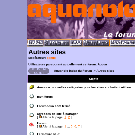
Autres sites
Modérateur:
exmili
Utilisateurs parcourant actuellement ce forum: Aucun
Aquariolo Index du Forum
->
Autres sites
Sujets
Annonce:
nouvelles catégories pour les sites souhaitant utiliser...
mon forum
ForumAqua.com fermé !
adresses de site à partager
[
Aller à la page:
1
,
2
]
Forum
[
Aller à la page:
1
...
5
,
6
,
7
]
Fermeture sauf...