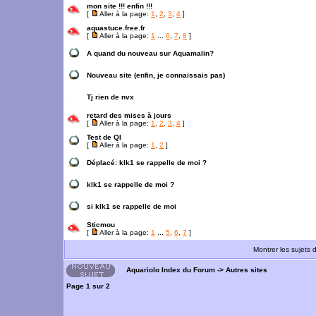
mon site !!! enfin !!!
[
Aller à la page:
1
,
2
,
3
,
4
]
aquastuce.free.fr
[
Aller à la page:
1
...
6
,
7
,
8
]
A quand du nouveau sur Aquamalin?
Nouveau site (enfin, je connaissais pas)
Tj rien de nvx
retard des mises à jours
[
Aller à la page:
1
,
2
,
3
,
4
]
Test de QI
[
Aller à la page:
1
,
2
]
Déplacé:
klk1 se rappelle de moi ?
klk1 se rappelle de moi ?
si klk1 se rappelle de moi
Sticmou
[
Aller à la page:
1
...
5
,
6
,
7
]
Montrer les sujets 
Aquariolo Index du Forum
->
Autres sites
Page
1
sur
2