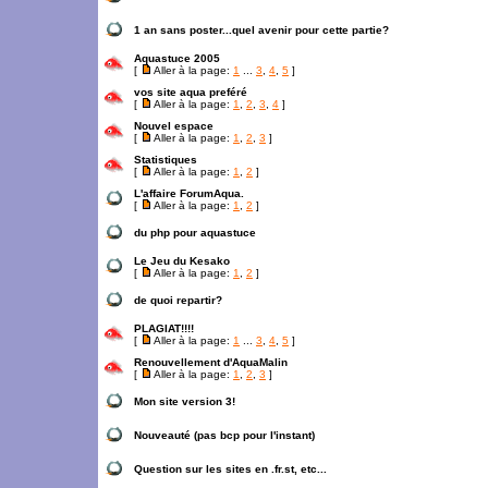
1 an sans poster...quel avenir pour cette partie?
Aquastuce 2005
[
Aller à la page:
1
...
3
,
4
,
5
]
vos site aqua preféré
[
Aller à la page:
1
,
2
,
3
,
4
]
Nouvel espace
[
Aller à la page:
1
,
2
,
3
]
Statistiques
[
Aller à la page:
1
,
2
]
L'affaire ForumAqua.
[
Aller à la page:
1
,
2
]
du php pour aquastuce
Le Jeu du Kesako
[
Aller à la page:
1
,
2
]
de quoi repartir?
PLAGIAT!!!!
[
Aller à la page:
1
...
3
,
4
,
5
]
Renouvellement d'AquaMalin
[
Aller à la page:
1
,
2
,
3
]
Mon site version 3!
Nouveauté (pas bcp pour l'instant)
Question sur les sites en .fr.st, etc...