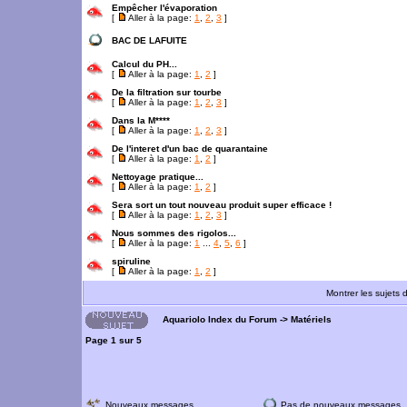
Empêcher l'évaporation
[
Aller à la page:
1
,
2
,
3
]
BAC DE LAFUITE
Calcul du PH...
[
Aller à la page:
1
,
2
]
De la filtration sur tourbe
[
Aller à la page:
1
,
2
,
3
]
Dans la M****
[
Aller à la page:
1
,
2
,
3
]
De l'interet d'un bac de quarantaine
[
Aller à la page:
1
,
2
]
Nettoyage pratique...
[
Aller à la page:
1
,
2
]
Sera sort un tout nouveau produit super efficace !
[
Aller à la page:
1
,
2
,
3
]
Nous sommes des rigolos...
[
Aller à la page:
1
...
4
,
5
,
6
]
spiruline
[
Aller à la page:
1
,
2
]
Montrer les sujets 
Aquariolo Index du Forum
->
Matériels
Page
1
sur
5
Nouveaux messages
Pas de nouveaux messages