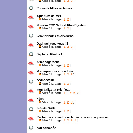
[
Aller à la page:
1
,
2
,
3
]
Conseils filtres externes
aquarium de mer
[
Aller à la page:
1
,
2
]
Nutrafin CO2 Natural Plant System
[
Aller à la page:
1
,
2
]
Gravier noir et Corydoras
Quel sol avez vous !!!
[
Aller à la page:
1
,
2
,
3
]
Déplacé:
Photos !
déménagement ...
[
Aller à la page:
1
,
2
]
Mon aquarium a une fuite
[
Aller à la page:
1
,
2
,
3
]
OSMOSEUR
[
Aller à la page:
1
,
2
]
mon ballast a pris l'eau
[
Aller à la page:
1
...
5
,
6
,
7
]
néon
[
Aller à la page:
1
,
2
,
3
]
ALGUE NOIR
[
Aller à la page:
1
,
2
]
Recheche conseil pour la deco de mon aquarium.
[
Aller à la page:
1
,
2
,
3
,
4
]
eau osmosée