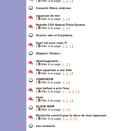
[
Aller à la page:
1
,
2
,
3
]
Conseils filtres externes
aquarium de mer
[
Aller à la page:
1
,
2
]
Nutrafin CO2 Natural Plant System
[
Aller à la page:
1
,
2
]
Gravier noir et Corydoras
Quel sol avez vous !!!
[
Aller à la page:
1
,
2
,
3
]
Déplacé:
Photos !
déménagement ...
[
Aller à la page:
1
,
2
]
Mon aquarium a une fuite
[
Aller à la page:
1
,
2
,
3
]
OSMOSEUR
[
Aller à la page:
1
,
2
]
mon ballast a pris l'eau
[
Aller à la page:
1
...
5
,
6
,
7
]
néon
[
Aller à la page:
1
,
2
,
3
]
ALGUE NOIR
[
Aller à la page:
1
,
2
]
Recheche conseil pour la deco de mon aquarium.
[
Aller à la page:
1
,
2
,
3
,
4
]
eau osmosée