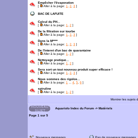
Empêcher l'évaporation
[
Aller à la page:
1
,
2
,
3
]
BAC DE LAFUITE
Calcul du PH...
[
Aller à la page:
1
,
2
]
De la filtration sur tourbe
[
Aller à la page:
1
,
2
,
3
]
Dans la M****
[
Aller à la page:
1
,
2
,
3
]
De l'interet d'un bac de quarantaine
[
Aller à la page:
1
,
2
]
Nettoyage pratique...
[
Aller à la page:
1
,
2
]
Sera sort un tout nouveau produit super efficace !
[
Aller à la page:
1
,
2
,
3
]
Nous sommes des rigolos...
[
Aller à la page:
1
...
4
,
5
,
6
]
spiruline
[
Aller à la page:
1
,
2
]
Montrer les sujets 
Aquariolo Index du Forum
->
Matériels
Page
1
sur
5
Nouveaux messages
Pas de nouveaux messages