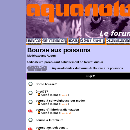
Bourse aux poissons
Modérateurs: Aucun
Utilisateurs parcourant actuellement ce forum: Aucun
Aquariolo Index du Forum
->
Bourse aux poissons
Sujets
Sortie bourse?
éric6767
[
Aller à la page:
1
,
2
]
bourse à schweighouse sur moder
[
Aller à la page:
1
,
2
]
bourse d'illkirch graffenstaden
[
Aller à la page:
1
,
2
,
3
]
bourse à kirchheim
bourse aux poissons...