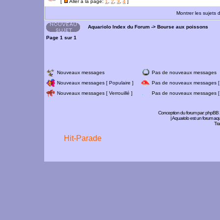
[
Aller à la page:
1
,
2
,
3
,
4
]
Montrer les sujets 
Aquariolo Index du Forum
->
Bourse aux poissons
Page
1
sur
1
Nouveaux messages
Pas de nouveaux messages
Nouveaux messages [ Populaire ]
Pas de nouveaux messages [ 
Nouveaux messages [ Verrouillé ]
Pas de nouveaux messages [ V
Conception du forum par:
phpBB
| Aquariolo est un forum a
Tra