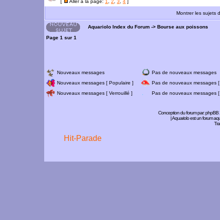
[
Aller à la page:
1
,
2
,
3
,
4
]
Montrer les sujets 
Aquariolo Index du Forum
->
Bourse aux poissons
Page
1
sur
1
Nouveaux messages
Pas de nouveaux messages
Nouveaux messages [ Populaire ]
Pas de nouveaux messages [ 
Nouveaux messages [ Verrouillé ]
Pas de nouveaux messages [ V
Conception du forum par:
phpBB
| Aquariolo est un forum a
Tra