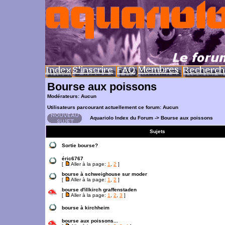
Bourse aux poissons
Modérateurs: Aucun
Utilisateurs parcourant actuellement ce forum: Aucun
Aquariolo Index du Forum
->
Bourse aux poissons
Sujets
Sortie bourse?
éric6767
[
Aller à la page:
1
,
2
]
bourse à schweighouse sur moder
[
Aller à la page:
1
,
2
]
bourse d'illkirch graffenstaden
[
Aller à la page:
1
,
2
,
3
]
bourse à kirchheim
bourse aux poissons...