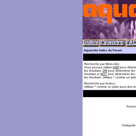
Aquariolo Index du Forum
Recherche par Mots-clés:
Vous pouvez utiliser
AND
pour déterm
les résultats,
OR
pour déterminer les
résultats et
NOT
pour déterminer les 
les résultats. Utilisez * comme un jok
Recherche par Auteur:
Utilisez * comme un joker pour des re
Forum
Catégorie