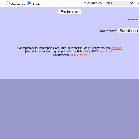
:
Retourner les
pr
Messages
Sujets
Toutes les
Sauter vers:
Conception du forum par:
phpBB
2.0.18 © 2005 phpBB Group | Thème crée par
Pigne.net
| Aquariolo est un forum aquariophile crée par H.Ben Ayed-2003
lagalaxie.com
Traduction par :
phpBB-fr.com