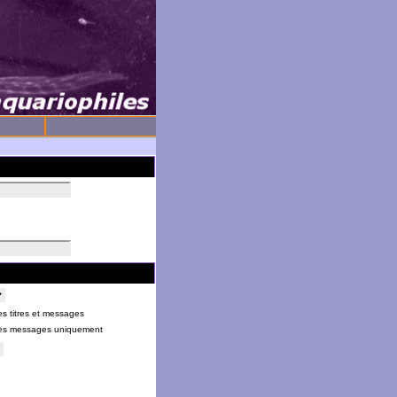
s titres et messages
es messages uniquement