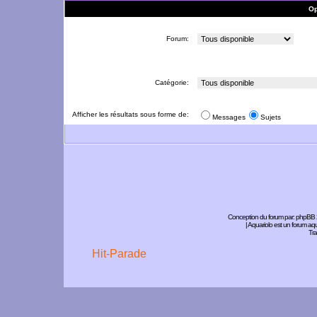
Op
Forum:
Catégorie:
Afficher les résultats sous forme de:
Messages
Sujets
Conception du forum par:
phpBB
| Aquariolo est un forum a
Tra