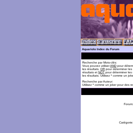
Aquariolo Index du Forum
Recherche par Mots-clés:
Vous pouvez utiliser
AND
pour déterm
les résultats,
OR
pour déterminer les
résultats et
NOT
pour déterminer les 
les résultats. Utilisez * comme un jok
Recherche par Auteur:
Utilisez * comme un joker pour des re
Forum
Catégorie