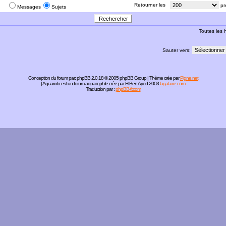
:
Retourner les
pr
Messages
Sujets
Toutes les
Sauter vers:
Conception du forum par:
phpBB
2.0.18 © 2005 phpBB Group | Thème crée par
Pigne.net
| Aquariolo est un forum aquariophile crée par H.Ben Ayed-2003
lagalaxie.com
Traduction par :
phpBB-fr.com