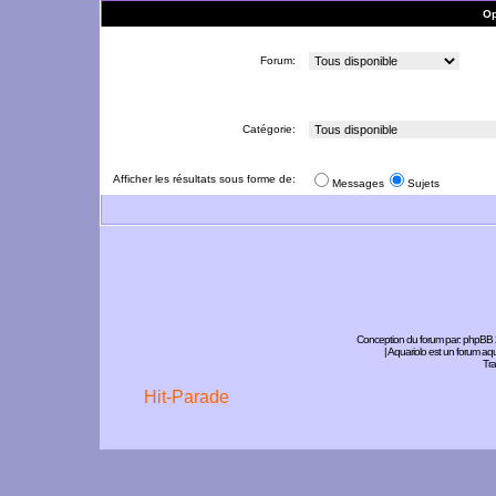
Op
Forum:
Catégorie:
Afficher les résultats sous forme de:
Messages
Sujets
Conception du forum par:
phpBB
| Aquariolo est un forum a
Tra