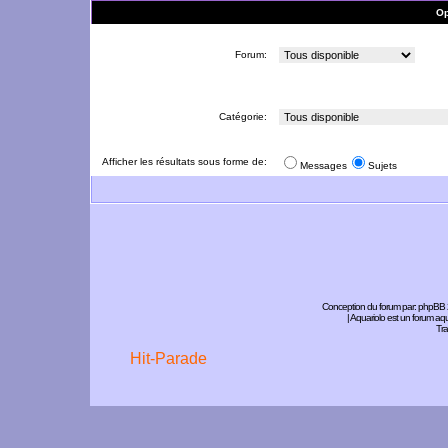
Op
Forum:
Catégorie:
Afficher les résultats sous forme de:
Messages
Sujets
Conception du forum par:
phpBB
| Aquariolo est un forum a
Tra