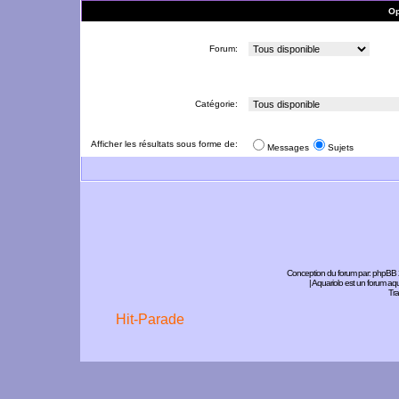
Op
Forum:
Catégorie:
Afficher les résultats sous forme de:
Messages
Sujets
Conception du forum par:
phpBB
| Aquariolo est un forum a
Tra