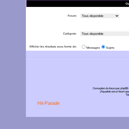
Op
Forum:
Catégorie:
Afficher les résultats sous forme de:
Messages
Sujets
Conception du forum par:
phpBB
| Aquariolo est un forum a
Tra