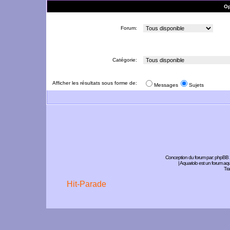
Op
Forum:
Catégorie:
Afficher les résultats sous forme de:
Messages
Sujets
Conception du forum par:
phpBB
| Aquariolo est un forum a
Tra