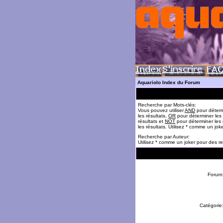
Aquariolo Index du Forum
Recherche par Mots-clés:
Vous pouvez utiliser
AND
pour déterm
les résultats,
OR
pour déterminer les
résultats et
NOT
pour déterminer les 
les résultats. Utilisez * comme un jok
Recherche par Auteur:
Utilisez * comme un joker pour des re
Forum
Catégorie