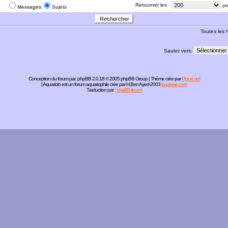
:
Retourner les
pr
Messages
Sujets
Toutes les
Sauter vers:
Conception du forum par:
phpBB
2.0.18 © 2005 phpBB Group | Thème crée par
Pigne.net
| Aquariolo est un forum aquariophile crée par H.Ben Ayed-2003
lagalaxie.com
Traduction par :
phpBB-fr.com