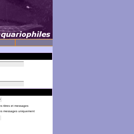
s titres et messages
es messages uniquement