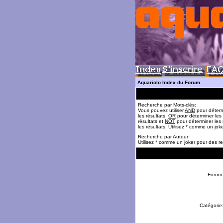
Aquariolo Index du Forum
Recherche par Mots-clés:
Vous pouvez utiliser
AND
pour déterm
les résultats,
OR
pour déterminer les
résultats et
NOT
pour déterminer les 
les résultats. Utilisez * comme un jok
Recherche par Auteur:
Utilisez * comme un joker pour des re
Forum
Catégorie