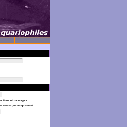
s titres et messages
es messages uniquement