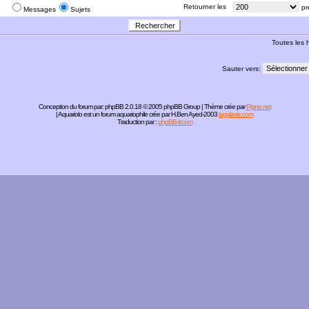
:
Retourner les
pr
Messages
Sujets
Toutes les
Sauter vers:
Conception du forum par:
phpBB
2.0.18 © 2005 phpBB Group | Thème crée par
Pigne.net
| Aquariolo est un forum aquariophile crée par H.Ben Ayed-2003
lagalaxie.com
Traduction par :
phpBB-fr.com