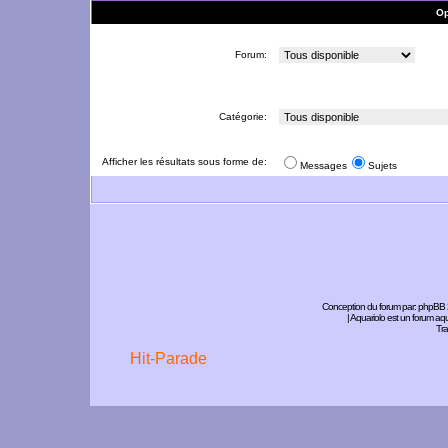
Op
Forum:
Catégorie:
Afficher les résultats sous forme de:
Messages
Sujets
Conception du forum par:
phpBB
| Aquariolo est un forum a
Tra