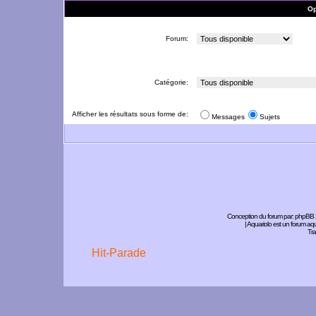
Op
Forum:
Catégorie:
Afficher les résultats sous forme de:
Messages
Sujets
Conception du forum par:
phpBB
| Aquariolo est un forum a
Tra