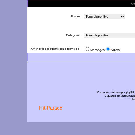
Op
Forum:
Catégorie:
Afficher les résultats sous forme de:
Messages
Sujets
Conception du forum par:
phpBB
| Aquariolo est un forum a
Tra