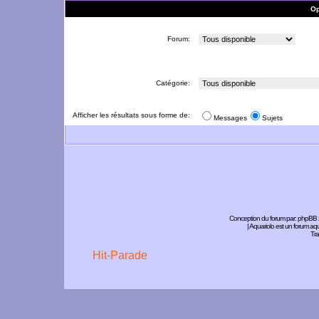
Op
Forum:
Catégorie:
Afficher les résultats sous forme de:
Messages
Sujets
Conception du forum par:
phpBB
| Aquariolo est un forum a
Tra