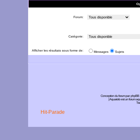
Op
Forum:
Catégorie:
Afficher les résultats sous forme de:
Messages
Sujets
Conception du forum par:
phpBB
| Aquariolo est un forum a
Tra