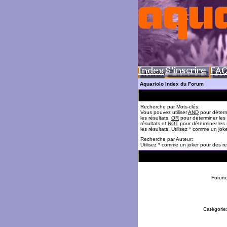
Aquariolo Index du Forum
Recherche par Mots-clés:
Vous pouvez utiliser
AND
pour déterm
les résultats,
OR
pour déterminer les
résultats et
NOT
pour déterminer les 
les résultats. Utilisez * comme un jok
Recherche par Auteur:
Utilisez * comme un joker pour des re
Forum
Catégorie