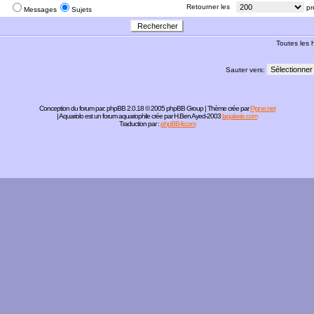
:
Retourner les
pr
Messages
Sujets
Toutes les
Sauter vers:
Conception du forum par:
phpBB
2.0.18 © 2005 phpBB Group | Thème crée par
Pigne.net
| Aquariolo est un forum aquariophile crée par H.Ben Ayed-2003
lagalaxie.com
Traduction par :
phpBB-fr.com