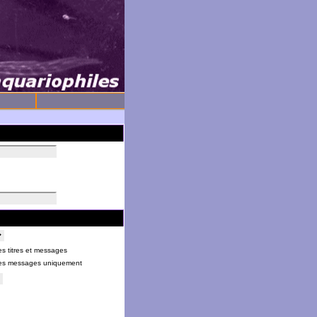
s titres et messages
es messages uniquement