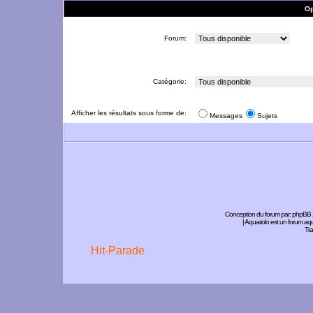
Op
Forum:
Catégorie:
Afficher les résultats sous forme de:
Messages
Sujets
Conception du forum par:
phpBB
| Aquariolo est un forum a
Tra