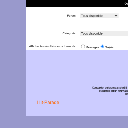
Op
Forum:
Catégorie:
Afficher les résultats sous forme de:
Messages
Sujets
Conception du forum par:
phpBB
| Aquariolo est un forum a
Tra