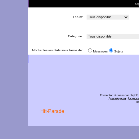
Op
Forum:
Catégorie:
Afficher les résultats sous forme de:
Messages
Sujets
Conception du forum par:
phpBB
| Aquariolo est un forum a
Tra