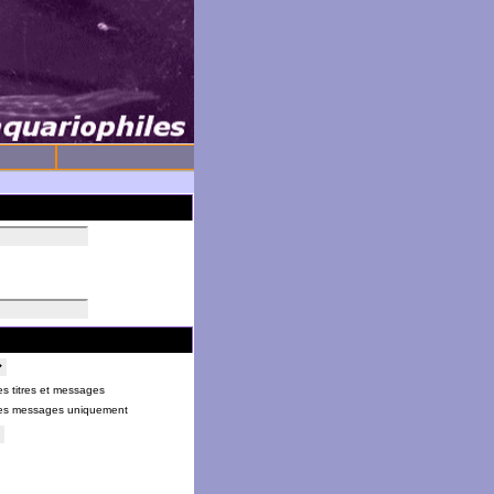
s titres et messages
es messages uniquement