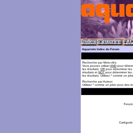
Aquariolo Index du Forum
Recherche par Mots-clés:
Vous pouvez utiliser
AND
pour déterm
les résultats,
OR
pour déterminer les
résultats et
NOT
pour déterminer les 
les résultats. Utilisez * comme un jok
Recherche par Auteur:
Utilisez * comme un joker pour des re
Forum
Catégorie