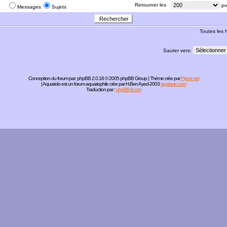
:
Retourner les
pr
Messages
Sujets
Toutes les
Sauter vers:
Conception du forum par:
phpBB
2.0.18 © 2005 phpBB Group | Thème crée par
Pigne.net
| Aquariolo est un forum aquariophile crée par H.Ben Ayed-2003
lagalaxie.com
Traduction par :
phpBB-fr.com