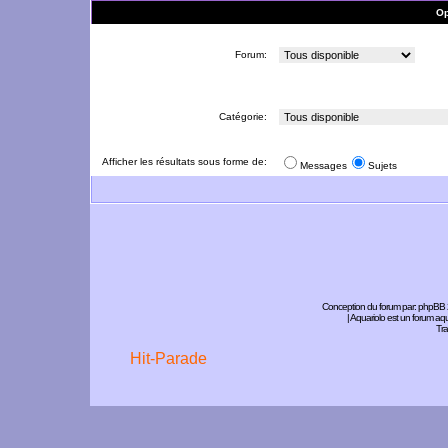
Op
Forum:
Catégorie:
Afficher les résultats sous forme de:
Messages
Sujets
Conception du forum par:
phpBB
| Aquariolo est un forum a
Tra