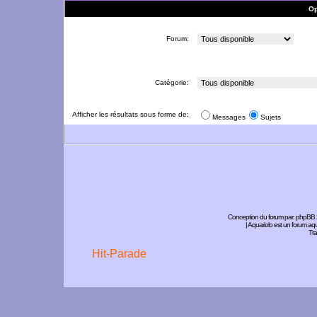
Op
Forum:
Catégorie:
Afficher les résultats sous forme de:
Messages
Sujets
Conception du forum par:
phpBB
| Aquariolo est un forum a
Tra