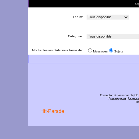
Op
Forum:
Catégorie:
Afficher les résultats sous forme de:
Messages
Sujets
Conception du forum par:
phpBB
| Aquariolo est un forum a
Tra