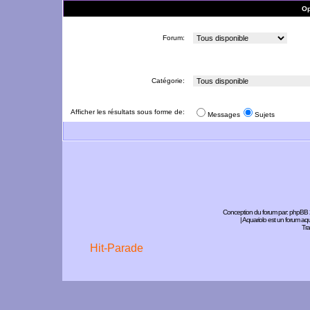
Op
Forum:
Catégorie:
Afficher les résultats sous forme de:
Messages
Sujets
Conception du forum par:
phpBB
| Aquariolo est un forum a
Tra