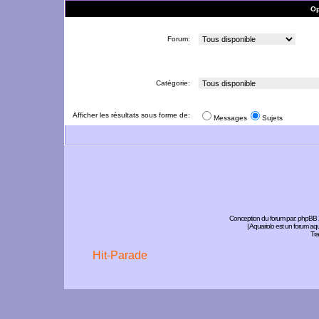
Op
Forum:
Catégorie:
Afficher les résultats sous forme de:
Messages
Sujets
Conception du forum par:
phpBB
| Aquariolo est un forum a
Tra