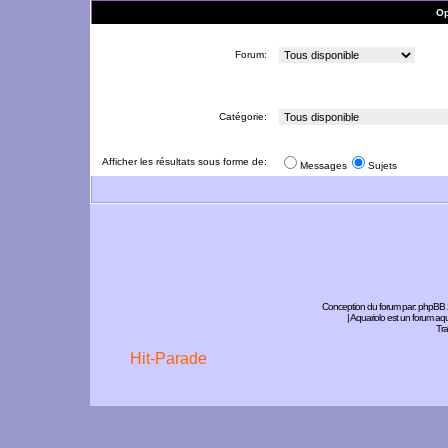
Op
Forum:
Catégorie:
Afficher les résultats sous forme de:
Messages
Sujets
Conception du forum par:
phpBB
| Aquariolo est un forum a
Tra