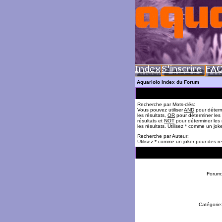
Aquariolo Index du Forum
Recherche par Mots-clés:
Vous pouvez utiliser
AND
pour déterm
les résultats,
OR
pour déterminer les
résultats et
NOT
pour déterminer les 
les résultats. Utilisez * comme un jok
Recherche par Auteur:
Utilisez * comme un joker pour des re
Forum
Catégorie