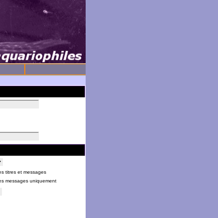
s titres et messages
es messages uniquement