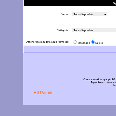
Op
Forum:
Catégorie:
Afficher les résultats sous forme de:
Messages
Sujets
Conception du forum par:
phpBB
| Aquariolo est un forum a
Tra