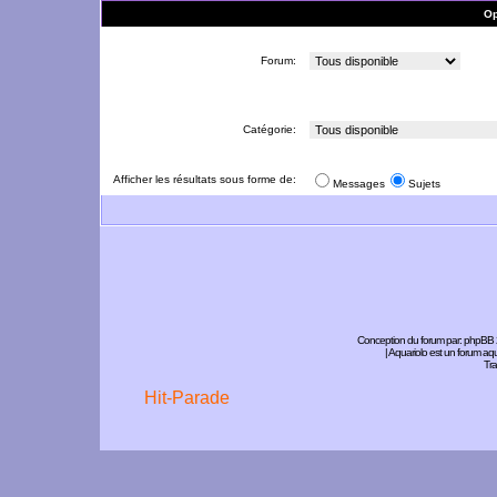
Op
Forum:
Catégorie:
Afficher les résultats sous forme de:
Messages
Sujets
Conception du forum par:
phpBB
| Aquariolo est un forum a
Tra